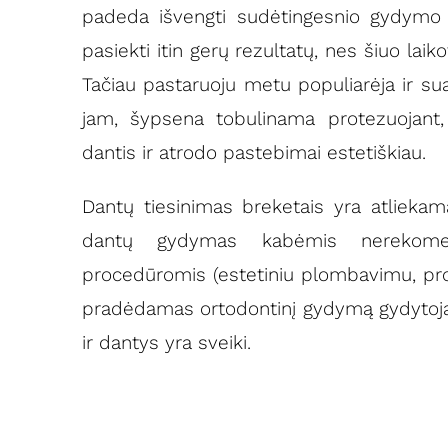
padeda išvengti sudėtingesnio gydymo a
pasiekti itin gerų rezultatų, nes šiuo lai
Tačiau pastaruoju metu populiarėja ir s
jam, šypsena tobulinama protezuojant, 
dantis ir atrodo pastebimai estetiškiau.
Dantų tiesinimas breketais yra atliekam
dantų gydymas kabėmis nerekome
procedūromis (estetiniu plombavimu, prot
pradėdamas ortodontinį gydymą gydytojas 
ir dantys yra sveiki.