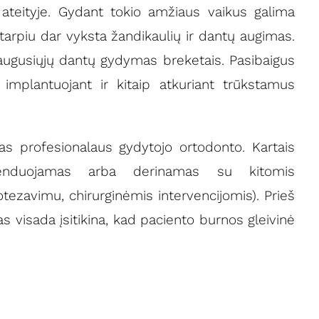
teityje. Gydant tokio amžiaus vaikus galima
kotarpiu dar vyksta žandikaulių ir dantų augimas.
uaugusiųjų dantų gydymas breketais. Pasibaigus
implantuojant ir kitaip atkuriant trūkstamus
as profesionalaus gydytojo ortodonto. Kartais
nduojamas arba derinamas su kitomis
ezavimu, chirurginėmis intervencijomis). Prieš
visada įsitikina, kad paciento burnos gleivinė