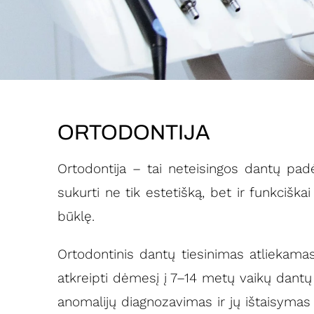
ORTODONTIJA
Ortodontija – tai neteisingos dantų pad
sukurti ne tik estetišką, bet ir funkciška
būklę.
Ortodontinis dantų tiesinimas atliekama
atkreipti dėmesį į 7–14 metų vaikų dantų
anomalijų diagnozavimas ir jų ištaisymas