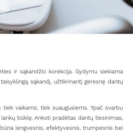
ėties ir sąkandžio korekcija. Gydymu siekiama
i taisyklingą sąkandį, užtikrinantį geresnę dantų
s tiek vaikams, tiek suaugusiems. Ypač svarbu
 lankų būklę. Anksti pradėtas dantų tiesinimas,
 būna lengvesnis, efektyvesnis, trumpesnis bei