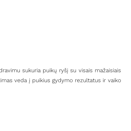
dravimu sukuria puikų ryšį su visais mažaisiais
timas veda į puikius gydymo rezultatus ir vaiko