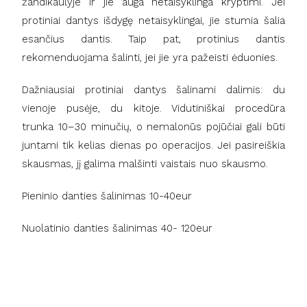
žandikaulyje ir jie auga netaisyklinga kryptimi. Jei
protiniai dantys išdygę netaisyklingai, jie stumia šalia
esančius dantis. Taip pat, protinius dantis
rekomenduojama šalinti, jei jie yra pažeisti ėduonies.
Dažniausiai protiniai dantys šalinami dalimis: du
vienoje pusėje, du kitoje. Vidutiniškai procedūra
trunka 10–30 minučių, o nemalonūs pojūčiai gali būti
juntami tik kelias dienas po operacijos. Jei pasireiškia
skausmas, jį galima malšinti vaistais nuo skausmo.
Pieninio danties šalinimas 10-40eur
Nuolatinio danties šalinimas 40- 120eur