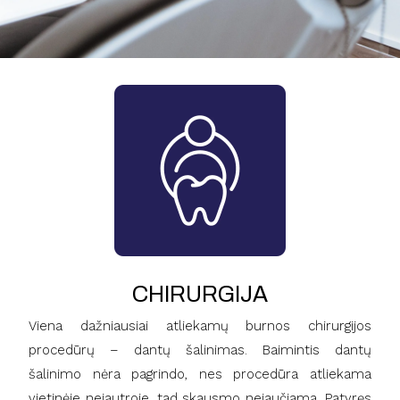
CHIRURGIJA
Viena dažniausiai atliekamų burnos chirurgijos
procedūrų – dantų šalinimas. Baimintis dantų
šalinimo nėra pagrindo, nes procedūra atliekama
vietinėje nejautroje, tad skausmo nejaučiama. Patyręs